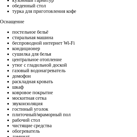
кухонный гарнитур
обеденный стол
турка для приготовления кофе
Оснащение
постельное бельё
стиральная машина
беспроводной интернет Wi-Fi
кондиционер
сушилка для белья
центральное отопление
утюг с гладильной доской
газовый водонагреватель
домофон
раскладная кровать
шкаф
ковровое покрытие
москитная сетка
звукоизоляция
гостиный уголок
плиточный/мраморный пол
рабочий стол
чистящие средства
обогреватель
ламинат