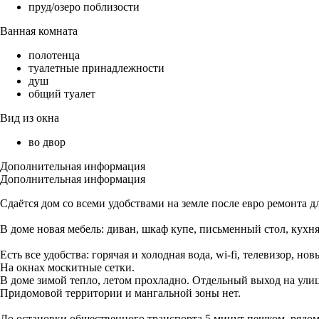
пруд/озеро поблизости
Ванная комната
полотенца
туалетные принадлежности
душ
общий туалет
Вид из окна
во двор
Дополнительная информация
Дополнительная информация
Сдаётся дом со всеми удобствами на земле после евро ремонта д
В доме новая мебель: диван, шкаф купе, письменный стол, кухня
Есть все удобства: горячая и холодная вода, wi-fi, телевизор,
На окнах москитные сетки.
В доме зимой тепло, летом прохладно. Отдельный выход на улиц
Придомовой территории и мангальной зоны нет.
До остановки общественного транспорта 5 минут пешком, рядом